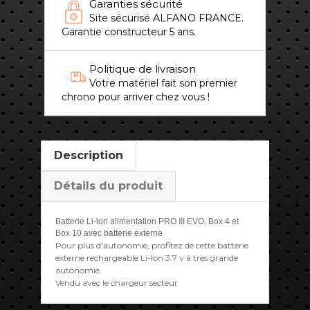
Garanties sécurité
Site sécurisé ALFANO FRANCE.
Garantie constructeur 5 ans.
Politique de livraison
Votre matériel fait son premier
chrono pour arriver chez vous !
Description
Détails du produit
Batterie Li-ion alimentation PRO III EVO, Box 4 et
Box 10 avec batterie externe
Pour plus d'autonomie, profitez de cette batterie
externe rechargeable Li-Ion 3.7 v à très grande
autonomie.
Vendu avec le chargeur secteur.