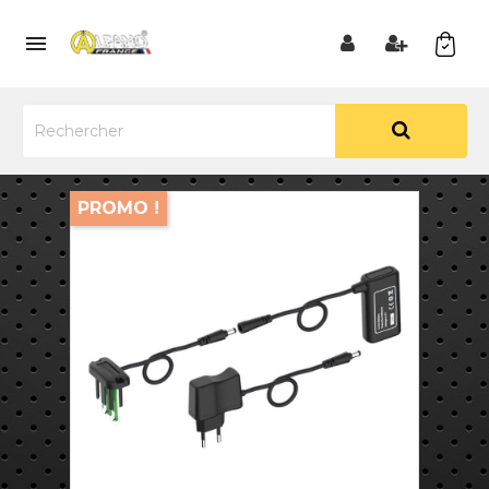

PROMO !