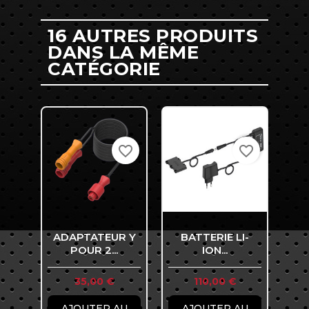
16 AUTRES PRODUITS
DANS LA MÊME
CATÉGORIE
favorite_border
favorite_border
ADAPTATEUR Y
BATTERIE LI-
B
POUR 2...
ION...
Prix
Prix
35,00 €
110,00 €
AJOUTER AU
AJOUTER AU