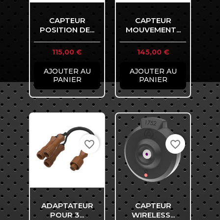
CAPTEUR
CAPTEUR
POSITION DE...
MOUVEMENT...
Prix
Prix
115,00 €
145,00 €
AJOUTER AU
AJOUTER AU
PANIER
PANIER
favorite_border
favorite_border
ADAPTATEUR
CAPTEUR
POUR 3...
WIRELESS...