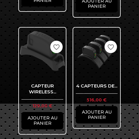
PANIER
AJOUTER AU
PANIER
favorite_border
favorite_border
CAPTEUR
4 CAPTEURS DE...
WIRELESS...
Prix
516,00 €
Prix
129,00 €
AJOUTER AU
PANIER
AJOUTER AU
PANIER