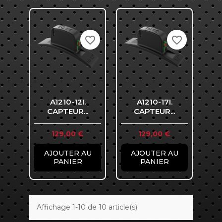
favorite_border
favorite_border
A1210-12I.
A1210-17I.
CAPTEUR...
CAPTEUR...
Prix
Prix
129,00 €
129,00 €
AJOUTER AU
AJOUTER AU
PANIER
PANIER
Affichage 1-10 de 10 article(s)