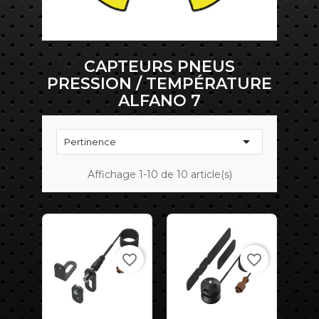
CAPTEURS PNEUS
PRESSION / TEMPÉRATURE
ALFANO 7

Pertinence
Affichage 1-10 de 10 article(s)
favorite_border
favorite_border