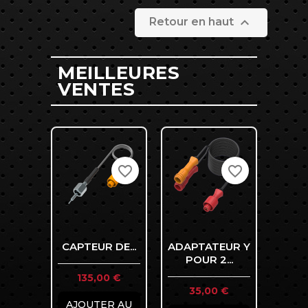

Retour en haut
MEILLEURES
VENTES
favorite_border
favorite_border
CAPTEUR DE...
ADAPTATEUR Y
S
POUR 2...
TEMP
Prix
135,00 €
Prix
Pr
35,00 €
8
AJOUTER AU