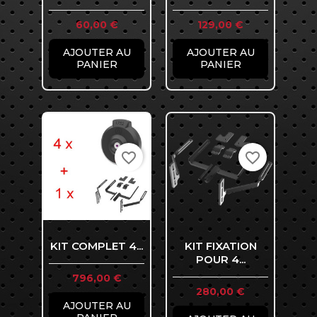
Prix
Prix
60,00 €
129,00 €
AJOUTER AU
AJOUTER AU
PANIER
PANIER
favorite_border
favorite_border
KIT COMPLET 4...
KIT FIXATION
POUR 4...
Prix
796,00 €
Prix
280,00 €
AJOUTER AU