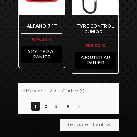
ALFANO 7 1T
TYRE CONTROL
JUNIOR...
Prix
529,00 €
Prix
199,00 €
AJOUTER AU
PANIER
AJOUTER AU
PANIER
Affichage 1-12 de 69 article(s)
1
2
3
6

Retour en haut