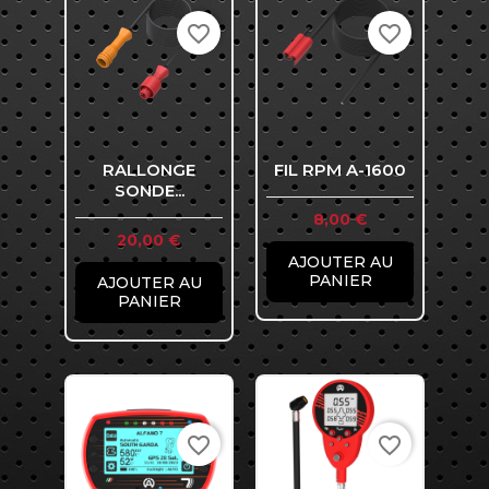
favorite_border
favorite_border
RALLONGE
FIL RPM A-1600
SONDE...
Prix
8,00 €
Prix
20,00 €
AJOUTER AU
PANIER
AJOUTER AU
PANIER
favorite_border
favorite_border