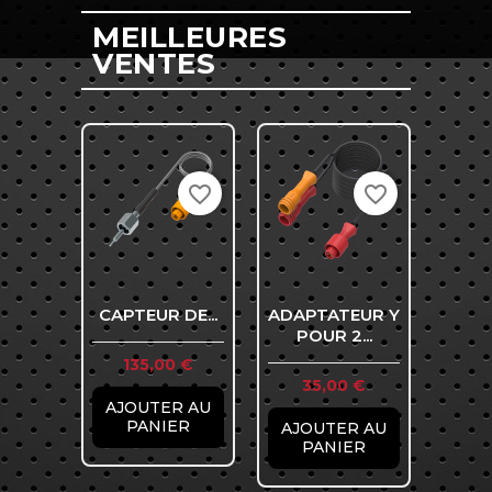
MEILLEURES
VENTES
favorite_border
favorite_border
CAPTEUR DE...
ADAPTATEUR Y
S
POUR 2...
TEMP
Prix
135,00 €
Prix
Pr
35,00 €
8
AJOUTER AU
PANIER
AJOUTER AU
AJO
PANIER
P