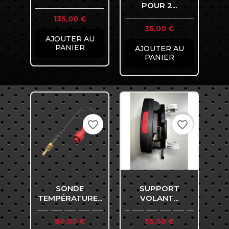
POUR 2...
Prix
135,00 €
Prix
35,00 €
AJOUTER AU
PANIER
AJOUTER AU
PANIER
favorite_border
favorite_border
SONDE
SUPPORT
TEMPÉRATURE...
VOLANT...
Prix
Prix
80,00 €
55,00 €