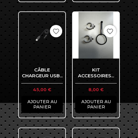
favorite_border
favorite_border
CÂBLE
KIT
CHARGEUR USB...
ACCESSOIRES...
Prix
Prix
45,00 €
8,00 €
AJOUTER AU
AJOUTER AU
PANIER
PANIER