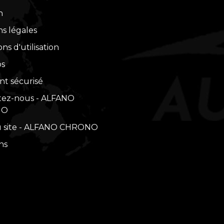
n
s légales
ns d'utilisation
os
t sécurisé
tez-nous - ALFANO
NO
u site - ALFANO CHRONO
ns