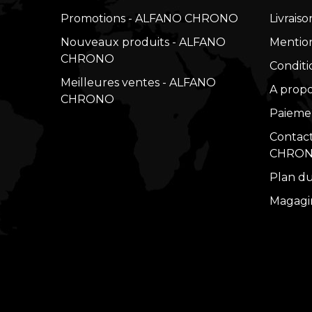
Promotions - ALFANO CHRONO
Livraiso
Nouveaux produits - ALFANO
Mention
CHRONO
Conditio
Meilleures ventes - ALFANO
A prop
CHRONO
Paiemen
Contac
CHRO
Plan d
Magagi