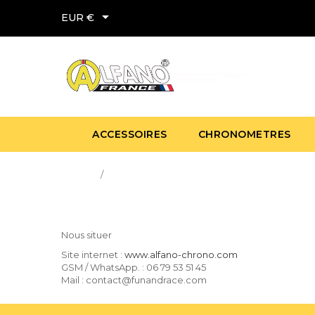

EUR €
ACCESSOIRES
CHRONOMETRES
Accueil
A propos
Nous situer
Site internet :
www.alfano-chrono.com
GSM / WhatsApp. : 06 79 53 51 45
Mail : contact@funandrace.com