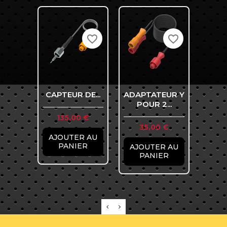
favorite_border
favorite_border
CAPTEUR DE...
ADAPTATEUR Y
S
POUR 2...
TEMP
Prix
135,00 €
Prix
Pr
35,00 €
8
AJOUTER AU
PANIER
AJOUTER AU
AJO
PANIER
P