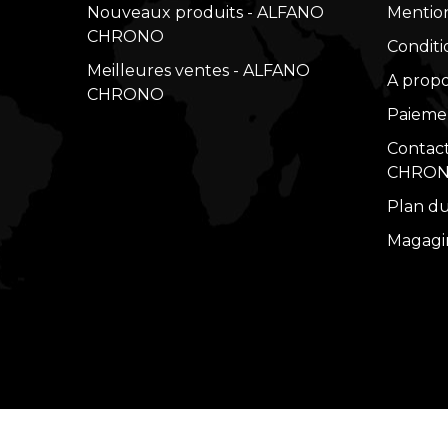
Nouveaux produits - ALFANO
Mention
CHRONO
Conditio
Meilleures ventes - ALFANO
A prop
CHRONO
Paiemen
Contac
CHRO
Plan d
Magagi