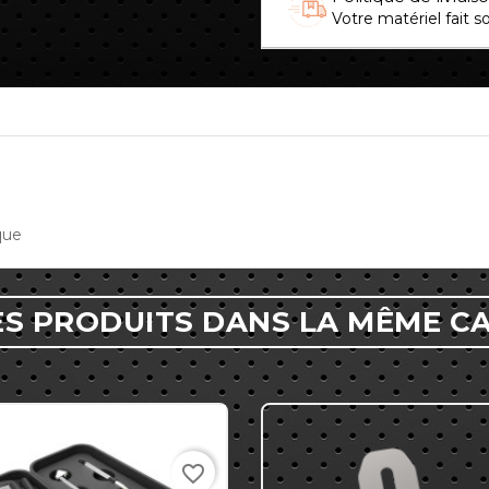
Votre matériel fait s
que
ES PRODUITS DANS LA MÊME C
favorite_border