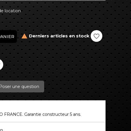
de location
favorite_border
Derniers articles en stock

PANIER
Poser une question
O FRANCE. Garantie constructeur 5 ans.
on