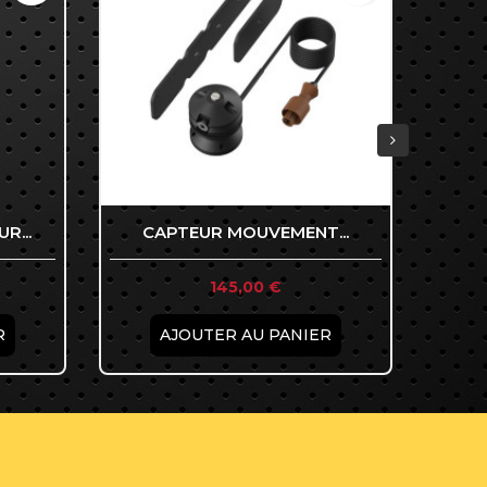
R...
CAPTEUR MOUVEMENT...
Prix

145,00 €
Aperçu rapide
R
AJOUTER AU PANIER