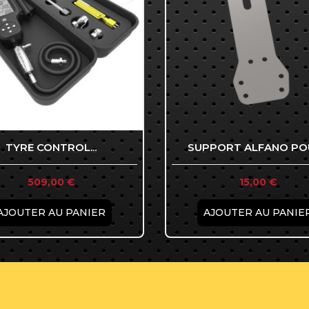
TYRE CONTROL...
SUPPORT ALFANO POU
Prix
Prix

509,00 €

15,00 €
Aperçu rapide
Aperçu rapide
AJOUTER AU PANIER
AJOUTER AU PANIE