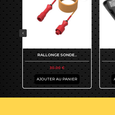
RALLONGE SONDE...
Prix

30,00 €
Aperçu rapide
AJOUTER AU PANIER