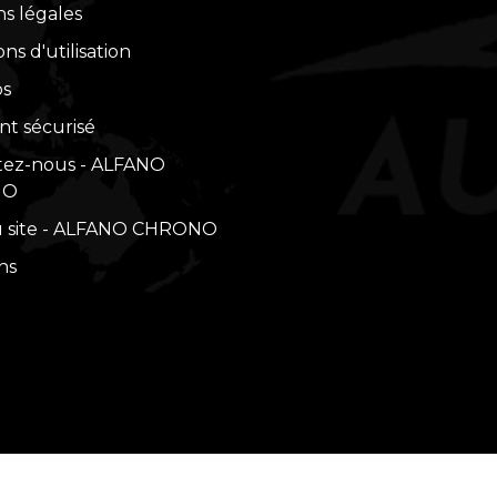
s légales
ns d'utilisation
os
t sécurisé
tez-nous - ALFANO
NO
u site - ALFANO CHRONO
ns