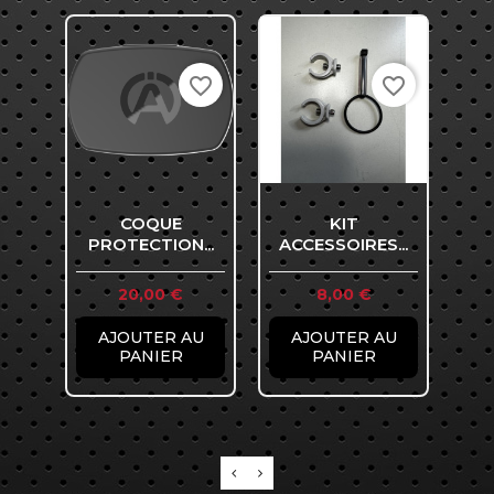
favorite_border
favorite_border
COQUE
KIT
PROTECTION...
ACCESSOIRES...
Prix
Prix
20,00 €
8,00 €
AJOUTER AU
AJOUTER AU
PANIER
PANIER