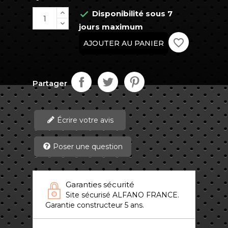
Disponibilité sous 7

jours maximum
favorite_border
AJOUTER AU PANIER
Partager
Écrire votre avis
Poser une question
Garanties sécurité
Site sécurisé ALFANO FRANCE.
Garantie constructeur 5 ans.