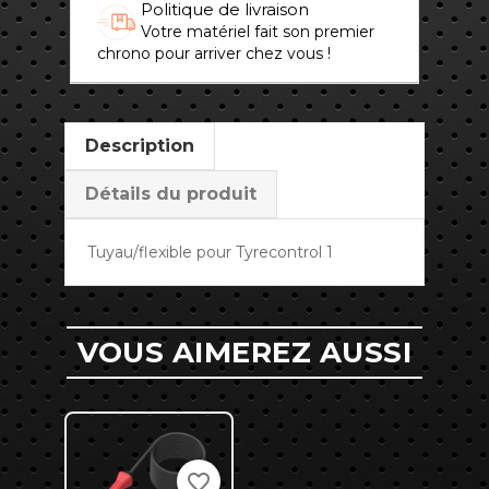
Politique de livraison
Votre matériel fait son premier
chrono pour arriver chez vous !
Description
Détails du produit
Tuyau/flexible pour Tyrecontrol 1
VOUS AIMEREZ AUSSI
favorite_border