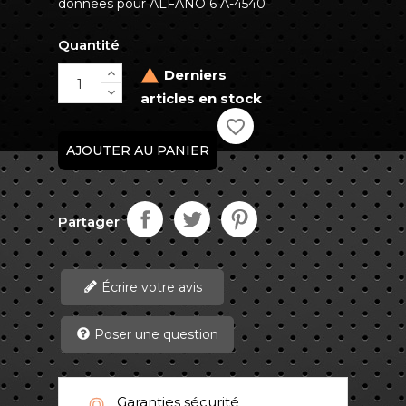
données pour ALFANO 6 A-4540
Quantité
Derniers

articles en stock
favorite_border
AJOUTER AU PANIER
Partager
Écrire votre avis
Poser une question
Garanties sécurité