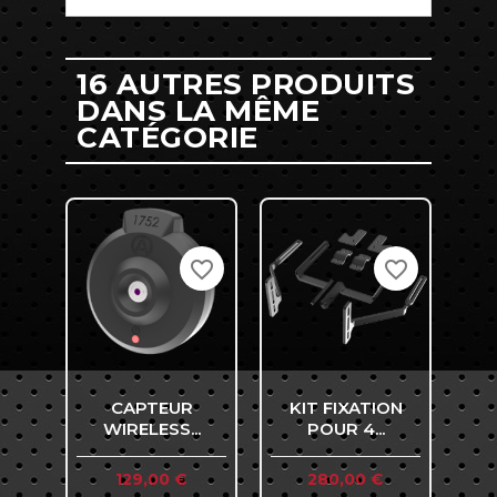
16 AUTRES PRODUITS
DANS LA MÊME
CATÉGORIE
favorite_border
favorite_border
CAPTEUR
KIT FIXATION
WIRELESS...
POUR 4...
PR
Prix
Prix
129,00 €
280,00 €