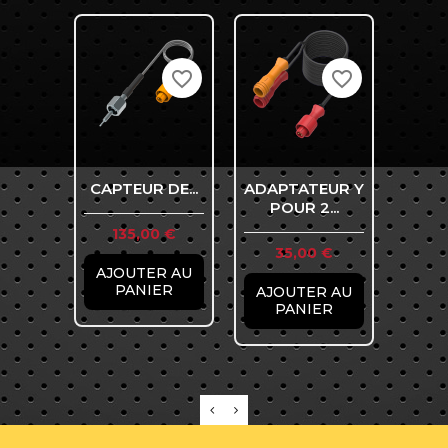
favorite_border
favorite_border
CAPTEUR DE...
ADAPTATEUR Y
S
POUR 2...
TEMP
Prix
135,00 €
Prix
Pr
35,00 €
8
AJOUTER AU
PANIER
AJOUTER AU
AJO
PANIER
P