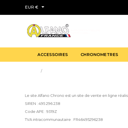

EUR €
ACCESSOIRES
CHRONOMETRES
Accueil
Mentions légales
Le site Alfano Chrono est un site de vente en ligne réali
SIREN : 495 296 238
Code APE : 9319Z
TVA intracommunautaire : FR46495296238