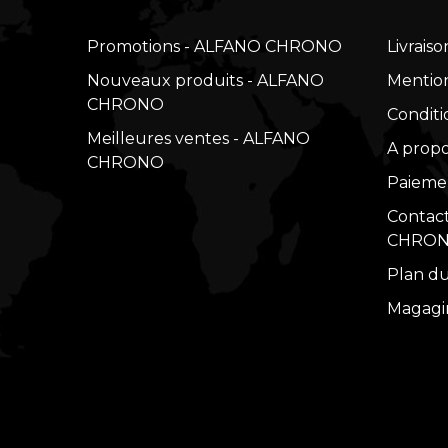
Promotions - ALFANO CHRONO
Livraiso
Nouveaux produits - ALFANO
Mention
CHRONO
Conditio
Meilleures ventes - ALFANO
A prop
CHRONO
Paiemen
Contac
CHRO
Plan d
Magagi