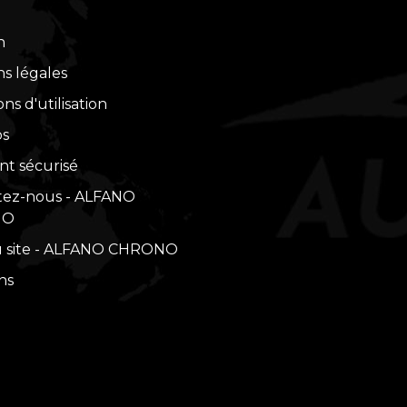
n
s légales
ns d'utilisation
os
t sécurisé
tez-nous - ALFANO
NO
u site - ALFANO CHRONO
ns